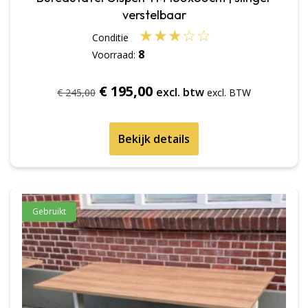
verstelbaar
★
★
★
☆
☆
8
Voorraad:
Oorspronkelijke
Huidige
€
195,00
excl. btw
€
245,00
prijs
prijs
was:
is:
Bekijk details
€ 245,00.
€ 195,00.
Gebruikt