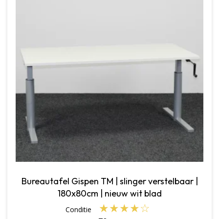
Bureautafel Gispen TM | slinger verstelbaar |
180x80cm | nieuw wit blad
★
★
★
★
☆