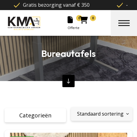
Montage op locatie
Levering in 48
0
0
Offerte
Bureautafels
Categorieën