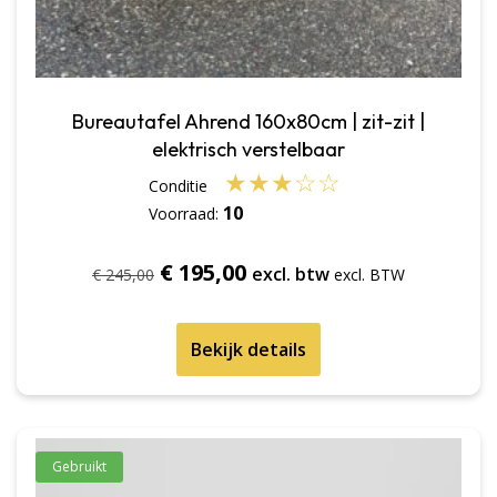
Bureautafel Ahrend 160x80cm | zit-zit |
elektrisch verstelbaar
★
★
★
☆
☆
10
Voorraad:
Oorspronkelijke
Huidige
€
195,00
excl. btw
€
245,00
prijs
prijs
was:
is:
Bekijk details
€ 245,00.
€ 195,00.
Gebruikt