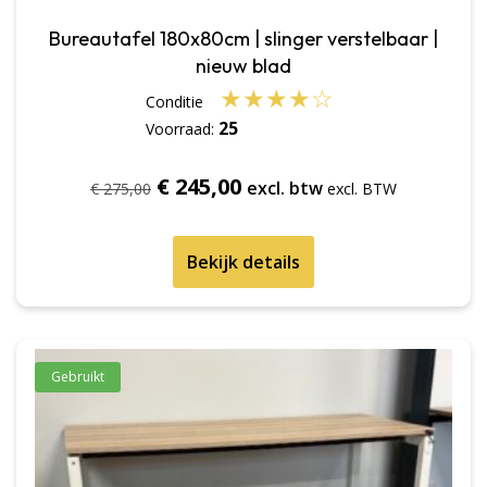
Bureautafel 180x80cm | slinger verstelbaar |
nieuw blad
★
★
★
★
☆
25
Voorraad:
Oorspronkelijke
Huidige
€
245,00
excl. btw
€
275,00
prijs
prijs
was:
is:
Bekijk details
€ 275,00.
€ 245,00.
Gebruikt