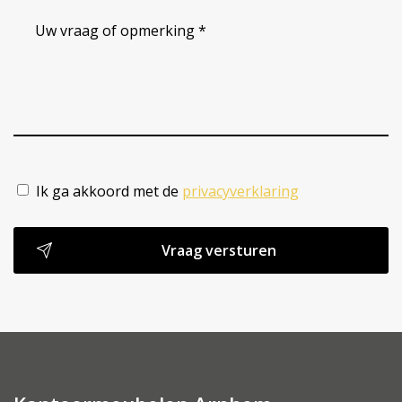
Uw
vraag
of
opmerking
*
(Vereist)
Ik ga akkoord met de
privacyverklaring
(Vereist)