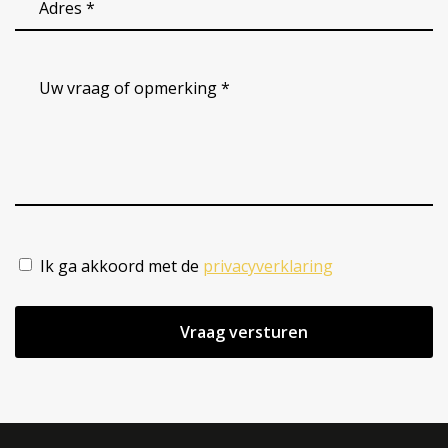
Adres
(Vereist)
Uw
vraag
of
opmerking
*
(Vereist)
Ik ga akkoord met de
privacyverklaring
(Vereist)