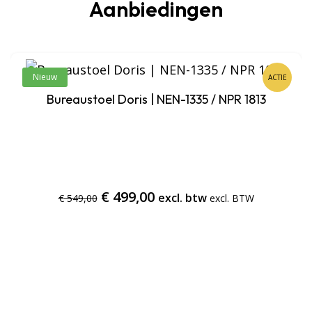
Aanbiedingen
Nieuw
ACTIE
Bureaustoel Doris | NEN-1335 / NPR 1813
Oorspronkelijke
Huidige
€
499,00
excl. btw
€
549,00
prijs
prijs
was:
is:
€ 549,00.
€ 499,00.