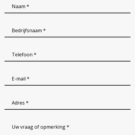
Naam
*
(Vereist)
Bedrijfsnaam
(Vereist)
Telefoon
*
(Vereist)
email
(Vereist)
Adres
(Vereist)
Uw
vraag