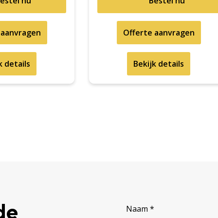
estel nu
Bestel nu
 aanvragen
Offerte aanvragen
k details
Bekijk details
de
Naam