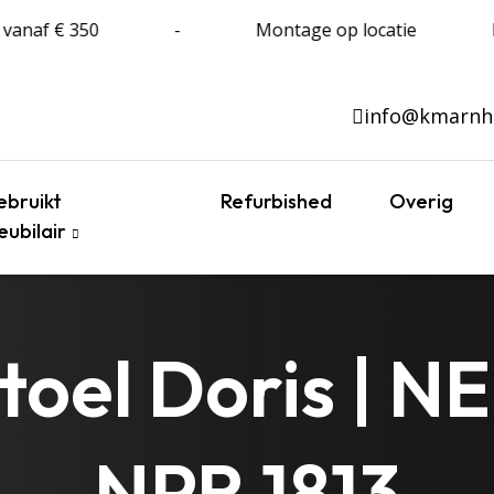
 vanaf € 350
-
Montage op locatie
info@kmarnh
bruikt
Refurbished
Overig
ubilair
oel Doris | N
NPR 1813