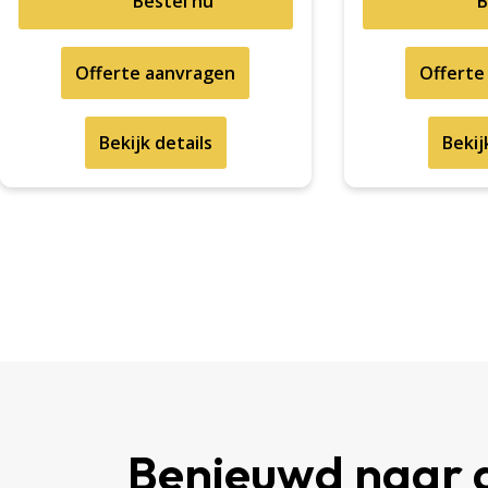
Bestel nu
B
Offerte aanvragen
Offerte
Bekijk details
Bekij
Benieuwd naar 