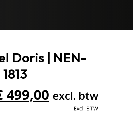
l Doris | NEN-
 1813
Oorspronkelijke
Huidige
€
499,00
excl. btw
prijs
prijs
was:
is: