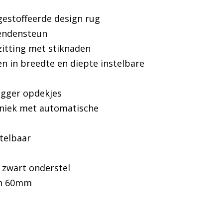
€ 549,00.
€ 499,00.
gestoffeerde design rug
lendensteun
zitting met stiknaden
en in breedte en diepte instelbare
egger opdekjes
niek met automatische
stelbaar
 zwart onderstel
en 60mm