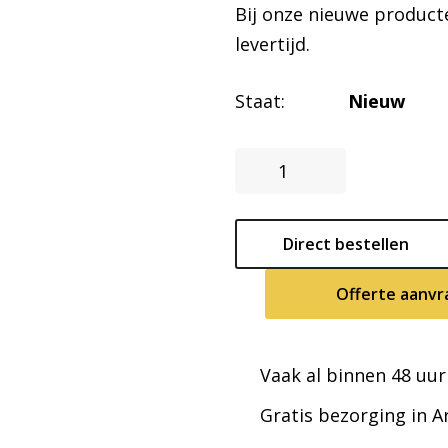
Bij onze nieuwe product
levertijd.
Staat:
Nieuw
Bureaustoel
Doris
|
Direct bestellen
NEN-
1335
Offerte aanvr
/
NPR
1813
Vaak al binnen 48 uur
aantal
Gratis bezorging in 