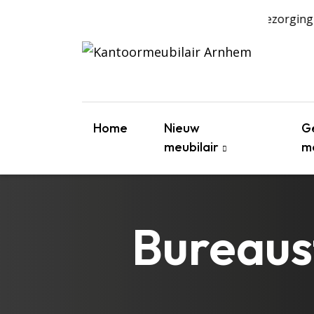
Gratis bezorging
Home
Nieuw
Ge
meubilair
me
Bureaust