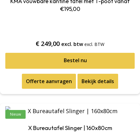
KMA vouwbare kantine tafel met T-poot vanaf
€195,00
€
249,00
excl. btw
Bestel nu
Offerte aanvragen
Bekijk details
Nieuw
X Bureautafel Slinger | 160x80cm