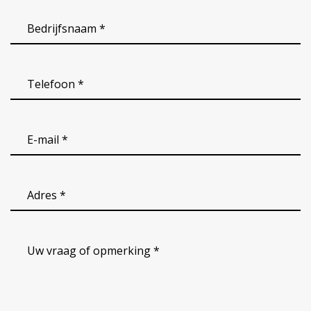
(Vereist)
Bedrijfsnaam
(Vereist)
Telefoon
*
(Vereist)
email
(Vereist)
Adres
(Vereist)
Uw
vraag
of
opmerking