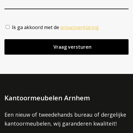
*
(Vereist)
Ik ga akkoord met de
privacyverklaring
(Vereist)
Kantoormeubelen Arnhem
Een nieuw of tweedehands bureau of dergelijke
kantoormeubelen, wij garanderen kwaliteit!