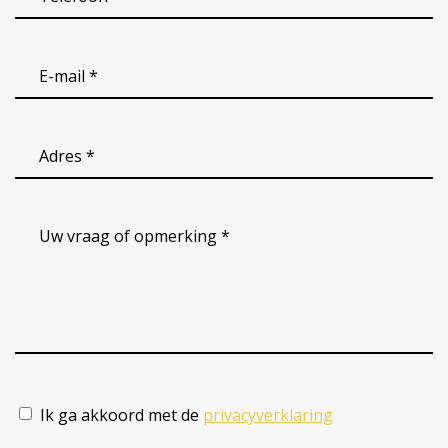
*
(Vereist)
email
(Vereist)
Adres
(Vereist)
Uw
vraag
of
opmerking
*
(Vereist)
Ik ga akkoord met de
privacyverklaring
(Vereist)