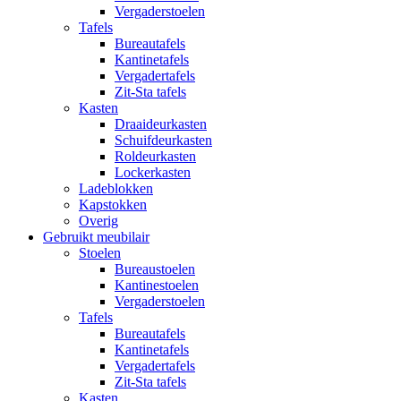
Vergaderstoelen
Tafels
Bureautafels
Kantinetafels
Vergadertafels
Zit-Sta tafels
Kasten
Draaideurkasten
Schuifdeurkasten
Roldeurkasten
Lockerkasten
Ladeblokken
Kapstokken
Overig
Gebruikt meubilair
Stoelen
Bureaustoelen
Kantinestoelen
Vergaderstoelen
Tafels
Bureautafels
Kantinetafels
Vergadertafels
Zit-Sta tafels
Kasten