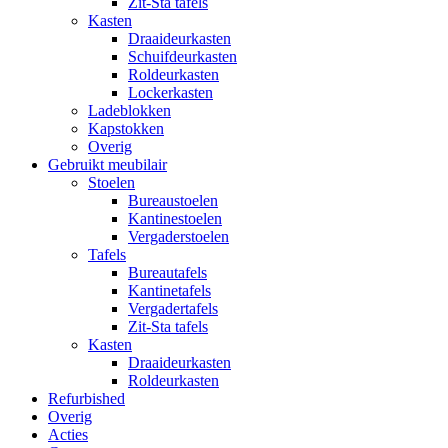
Zit-Sta tafels
Kasten
Draaideurkasten
Schuifdeurkasten
Roldeurkasten
Lockerkasten
Ladeblokken
Kapstokken
Overig
Gebruikt meubilair
Stoelen
Bureaustoelen
Kantinestoelen
Vergaderstoelen
Tafels
Bureautafels
Kantinetafels
Vergadertafels
Zit-Sta tafels
Kasten
Draaideurkasten
Roldeurkasten
Refurbished
Overig
Acties