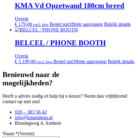
KMA Vd Opzetwand 180cm breed
Overig
€
179,00
Bestel nu
Offerte aanvragen
Bekijk details
excl. btw
BELCEL / PHONE BOOTH
Overig
€
5.199,00
Bestel nu
Offerte aanvragen
Bekijk details
excl. btw
Benieuwd naar de
mogelijkheden?
Heeft u advies nodig of hulp bij u keuze? Neem dan vrijblijvend
contact op met ons!
026 – 383 56 42
info@kmarnhem.nl
Bruningweg 4, Arnhem
Naam *
(Vereist)