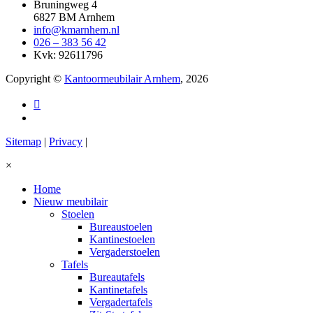
Bruningweg 4
6827 BM Arnhem
info@kmarnhem.nl
026 – 383 56 42
Kvk: 92611796
Copyright ©
Kantoormeubilair Arnhem
, 2026
Sitemap
|
Privacy
|
×
Home
Nieuw meubilair
Stoelen
Bureaustoelen
Kantinestoelen
Vergaderstoelen
Tafels
Bureautafels
Kantinetafels
Vergadertafels